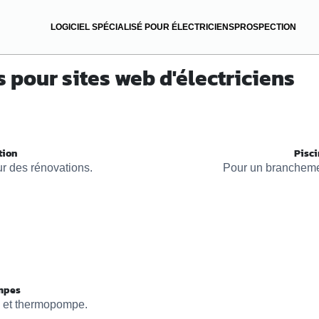
LOGICIEL SPÉCIALISÉ POUR ÉLECTRICIENS
PROSPECTION
 pour sites web d'électriciens
tion
Pisc
r des rénovations.
Pour un brancheme
mpes
e et thermopompe.